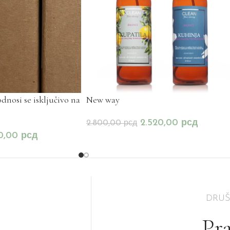
osi se isključivo na
New way
2.520,00
рсд
2.800,00
рсд
30,00
рсд
DRU
Pra