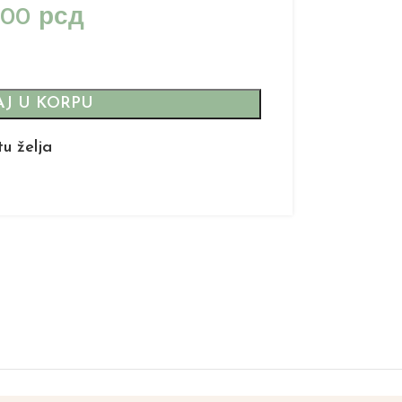
,00
рсд
J U KORPU
tu želja