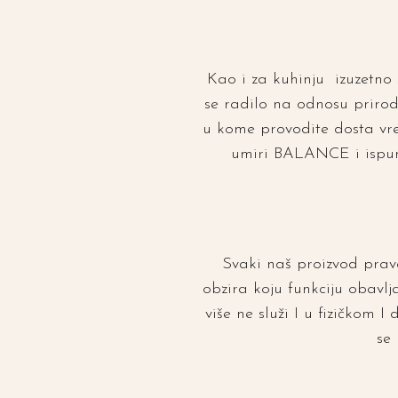
Kao i za kuhinju izuzetno 
se radilo na odnosu prirodni
u kome provodite dosta vr
umiri BALANCE i ispuni
Svaki naš proizvod prav
obzira koju funkciju obavl
više ne služi I u fizičkom 
se