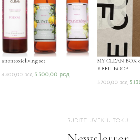
#nontoxicliving set
MY CLEAN BOX odn
REFIL BOCE
3.300,00
рсд
4.400,00
рсд
5.1
5.700,00
рсд
BUDITE UVEK U TOKU
Newsletter