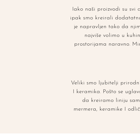
Iako naši proizvodi su svi a
ipak smo kreirali dodatatnu
je napravljen tako da njim
najviše volimo u kuhi
prostorijama naravno. Mir
Veliki smo ljubitelji priro
I keramika. Pošto se uglav
da kreiramo liniju samo
mermera, keramike I odličn