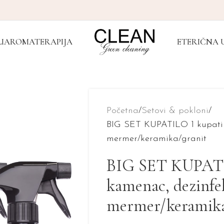
I
AROMATERAPIJA
ETERIČNA 
Početna
Setovi & pokloni
BIG SET KUPATILO 1 kupatilo
mermer/keramika/granit
BIG SET KUPATIL
kamenac, dezinfek
mermer/keramika