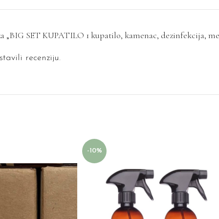
ju za „BIG SET KUPATILO 1 kupatilo, kamenac, dezinfekcija, 
tavili recenziju.
-10%