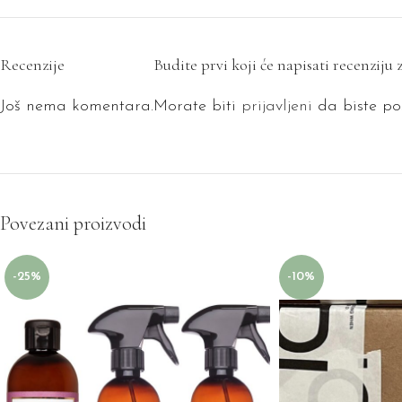
Recenzije
Budite prvi koji će napisati recenzi
Još nema komentara.
Morate biti
prijavljeni
da biste pos
Povezani proizvodi
-25%
-10%