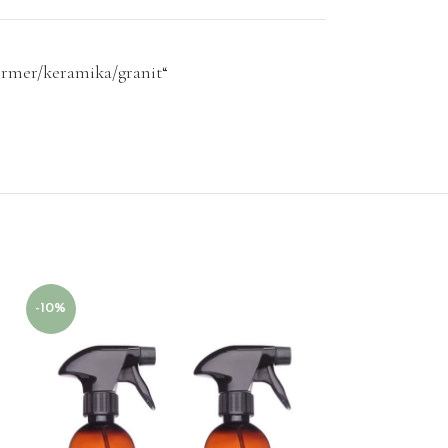
mermer/keramika/granit“
-10%
-10%