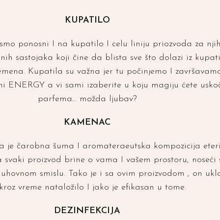
KUPATILO
smo ponosni I na kupatilo I celu liniju priozvoda za n
h sastojaka koji čine da blista sve što dolazi iz kupatil
emena. Kupatila su važna jer tu počinjemo I završavam
 ENERGY a vi sami izaberite u koju magiju ćete uskoč
parfema… možda ljubav?
KAMENAC
a je čarobna šuma I aromateraeutska kompozicija eterič
ja svaki proizvod brine o vama I vašem prostoru, noseći
I duhovnom smislu. Tako je i sa ovim proizvodom , on ukl
 kroz vreme nataložilo I jako je efikasan u tome.
DEZINFEKCIJA