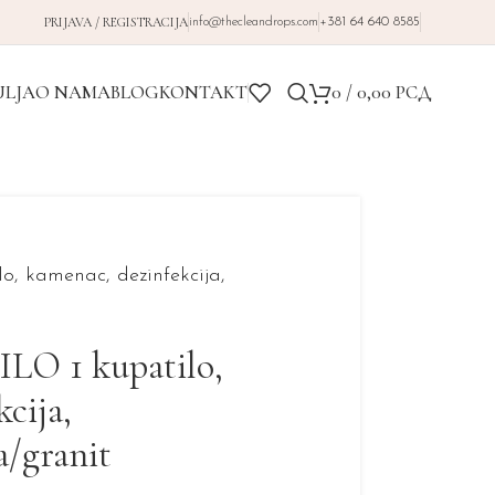
PRIJAVA / REGISTRACIJA
info@thecleandrops.com
+381 64 640 8585
ULJA
O NAMA
BLOG
KONTAKT
0
/
0,00
РСД
, kamenac, dezinfekcija,
O 1 kupatilo,
cija,
/granit