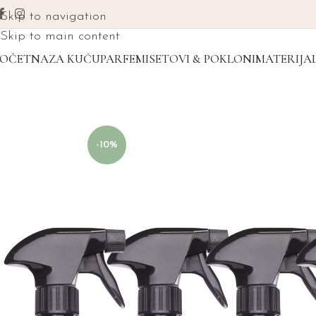
Skip to navigation
Skip to main content
POČETNA
ZA KUĆU
PARFEMI
SETOVI & POKLONI
MATERIJAL
-10%