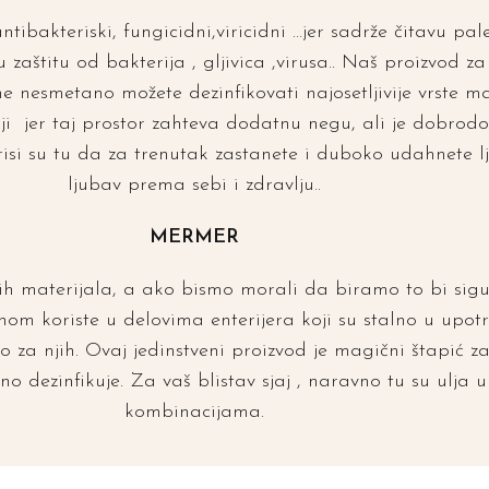
ntibakteriski, fungicidni,viricidni …jer sadrže čitavu pal
 zaštitu od bakterija , gljivica ,virusa.. Naš proizvo
e nesmetano možete dezinfikovati najosetljivije vrste ma
nji jer taj prostor zahteva dodatnu negu, ali je dobrod
isi su tu da za trenutak zastanete i duboko udahnete lj
ljubav prema sebi i zdravlju..
MERMER
dnih materijala, a ako bismo morali da biramo to bi sig
nom koriste u delovima enterijera koji su stalno u upot
 za njih. Ovaj jedinstveni proizvod je magični štapić za 
o dezinfikuje. Za vaš blistav sjaj , naravno tu su ulja
kombinacijama.