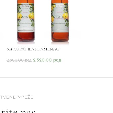
Set KUPATILA&KAMENAC
WINTER set 202
2.520,00
рсд
3
2.800,00
рсд
4.300,00
рсд
ŠTVENE MREŽE
tite nas