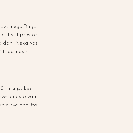
jihovu negu.Dugo
a. I vi I prostor
o dan. Neka vas
iti od naših
nih ulja. Bez
 sve ono što vam
anja sve ono što