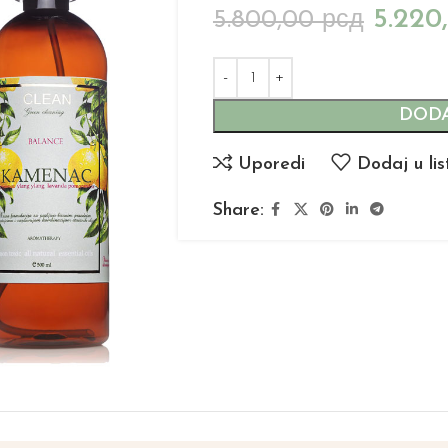
5.220
5.800,00
рсд
DODA
Uporedi
Dodaj u lis
Share: