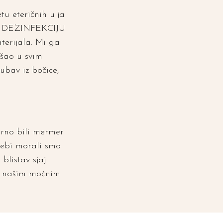
etu eteričnih ulja
d za DEZINFEKCIJU
terijala. Mi ga
ošao u svim
ubav iz bočice,
urno bili mermer
rebi morali smo
blistav sjaj
 u našim moćnim