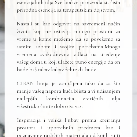
esencijalnih ulja.Sve bočice proizvoda su čista
prirodna esencija sa terapeutskim dejstvom.
Nastali su kao odgovor na savremeni način
života koji ne ostavlja mnogo prostora za
vreme u kome možemo da se povežemo sa
samim sobom i svojim potrebama.Mnogo
vremena svakodnevno odlazi na uređenje
vašeg doma u koji ulažete puno energije da on
bude baš takav kakav želite da bude.
CLEAN linija je osmišljena tako da sa što
manje vašeg napora kuća blista a vi udisanjem
najlepših kombinacija eteričnih ulja
višestruko činite dobro za vas.
Inspiracija i velika ljubav prema kreiranju
prostora i upotrebnih predmeta kao i
poznavanje različitih materijala od kojih su ti