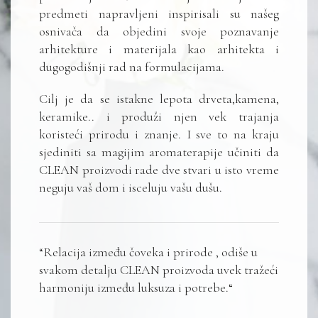
predmeti napravljeni inspirisali su našeg
osnivača da objedini svoje poznavanje
arhitekture i materijala kao arhitekta i
dugogodišnji rad na formulacijama.
Cilj je da se istakne lepota drveta,kamena,
keramike.. i produži njen vek trajanja
koristeći prirodu i znanje. I sve to na kraju
sjediniti sa magijim aromaterapije učiniti da
CLEAN proizvodi rade dve stvari u isto vreme
neguju vaš dom i isceluju vašu dušu.
“Relacija između čoveka i prirode , odiše u
svakom detalju CLEAN proizvoda uvek tražeći
harmoniju između luksuza i potrebe.“