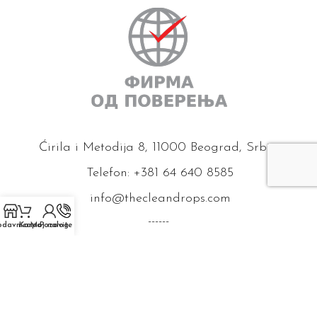
Ćirila i Metodija 8, 11000 Beograd, Srbija
Telefon: +381 64 640 8585
info@thecleandrops.com
------
odavnica
Korpa
Moj nalog
Pozovite nas
izrada sajta