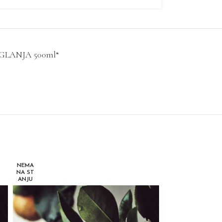
PEGLANJA 500ml“
NEMA
NEMA
NA ST
NA ST
ANJU
ANJU