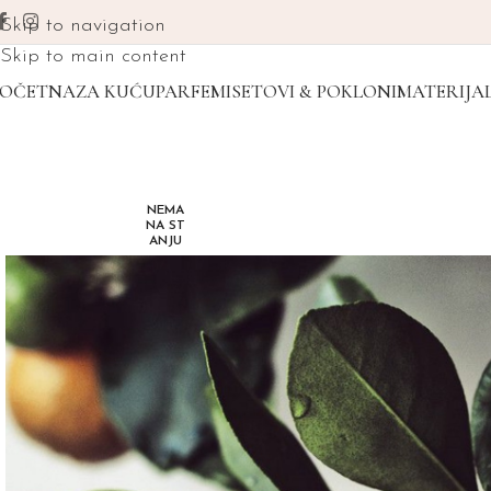
Skip to navigation
Skip to main content
POČETNA
ZA KUĆU
PARFEMI
SETOVI & POKLONI
MATERIJAL
NEMA
NA ST
ANJU