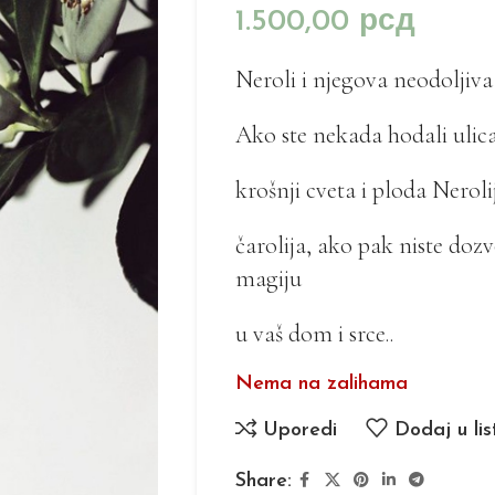
1.500,00
рсд
Neroli i njegova neodoljiva
Ako ste nekada hodali ulic
krošnji cveta i ploda Neroli
čarolija, ako pak niste do
magiju
u vaš dom i srce..
Nema na zalihama
Uporedi
Dodaj u lis
Share: