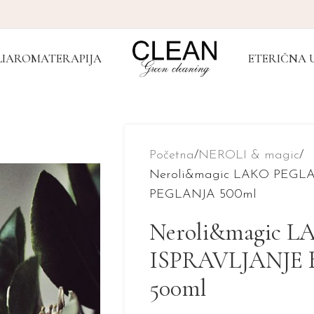
I
AROMATERAPIJA
ETERIČNA 
Početna
NEROLI & magic
Neroli&magic LAKO PEGLA
PEGLANJA 500ml
Neroli&magic L
ISPRAVLJANJE
500ml