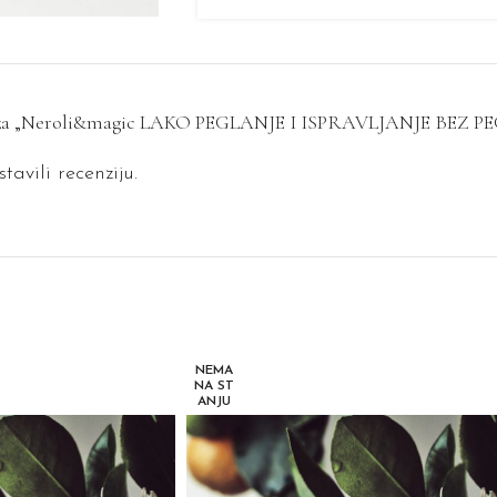
ziju za „Neroli&magic LAKO PEGLANJE I ISPRAVLJANJE BEZ 
tavili recenziju.
NEMA
NA ST
ANJU