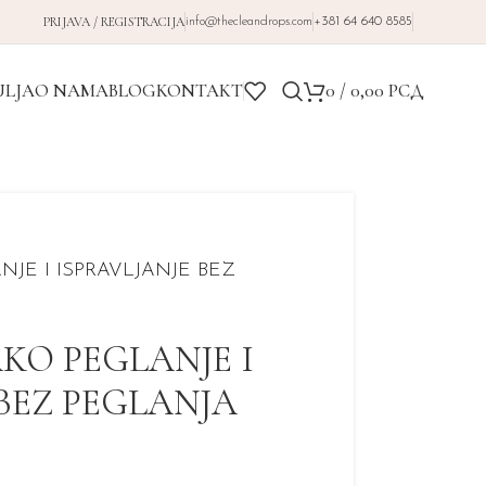
PRIJAVA / REGISTRACIJA
info@thecleandrops.com
+381 64 640 8585
ULJA
O NAMA
BLOG
KONTAKT
0
/
0,00
РСД
NJE I ISPRAVLJANJE BEZ
AKO PEGLANJE I
 BEZ PEGLANJA