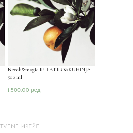
l
Neroli&magic KUPATILO&KUHINJA
Neroli&magic
500 ml
1.500,00
рсд
1.500,00
рсд
ŠTVENE MREŽE