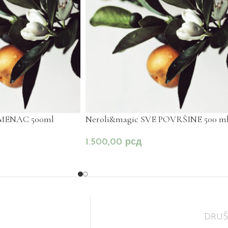
AMENAC 500ml
Neroli&magic SVE POVRŠINE 500 m
1.500,00
рсд
DRU