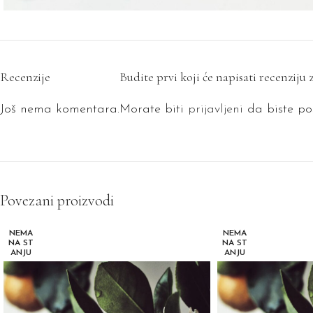
Recenzije
Budite prvi koji će napisati recen
Još nema komentara.
Morate biti
prijavljeni
da biste pos
Povezani proizvodi
NEMA
NEMA
NA ST
NA ST
ANJU
ANJU