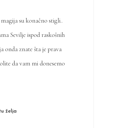
 magija su konačno stigli..
ama Sevilje ispod raskošnih
ja onda znate šta je prava
zvolite da vam mi donesemo
tu želja