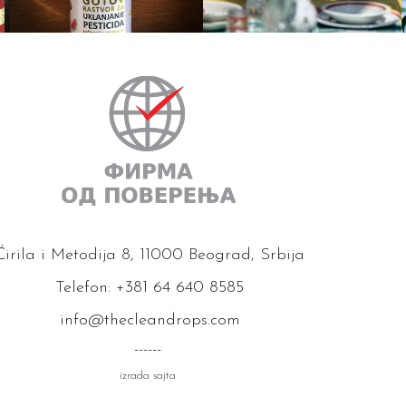
Ćirila i Metodija 8, 11000 Beograd, Srbija
Telefon: +381 64 640 8585
info@thecleandrops.com
------
izrada sajta