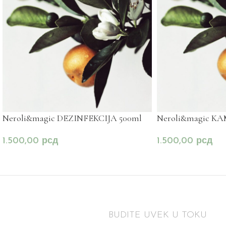
Neroli&magic DEZINFEKCIJA 500ml
Neroli&magic K
1.500,00
рсд
1.500,00
рсд
BUDITE UVEK U TOKU