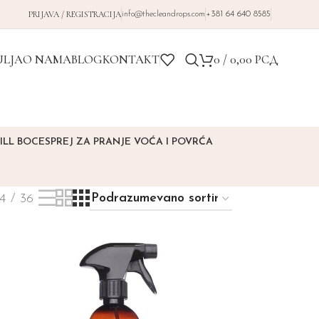
PRIJAVA / REGISTRACIJA
info@thecleandrops.com
+381 64 640 8585
ULJA
O NAMA
BLOG
KONTAKT
0
/
0,00
РСД
ILL BOCE
SPREJ ZA PRANJE VOĆA I POVRĆA
4
36