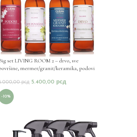
Big set LIVING ROOM 2 – drvo, sve
površine, mermer/granit/keramika, podovi
5.400,00
рсд
6.000,00
рсд
-10%