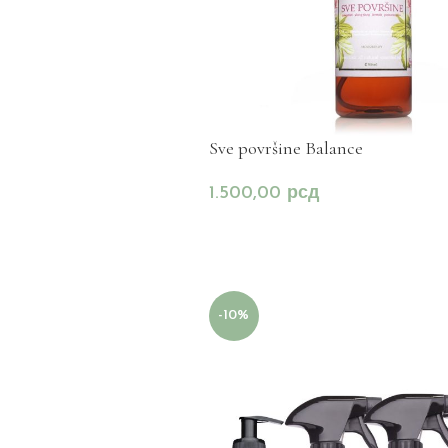
Sve površine Balance
1.500,00
рсд
-10%