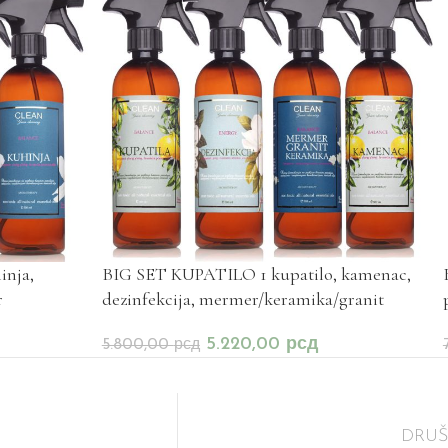
inja,
BIG SET KUPATILO 1 kupatilo, kamenac,
r
dezinfekcija, mermer/keramika/granit
5.220,00
рсд
5.800,00
рсд
DRU