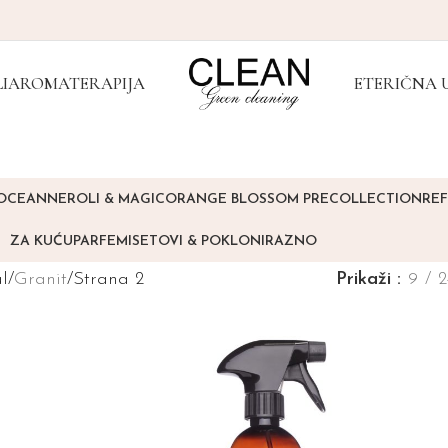
I
AROMATERAPIJA
ETERIČNA 
 OCEAN
NEROLI & MAGIC
ORANGE BLOSSOM PRECOLLECTION
REF
ZA KUĆU
PARFEMI
SETOVI & POKLONI
RAZNO
l
Granit
Strana 2
Prikaži
9
2