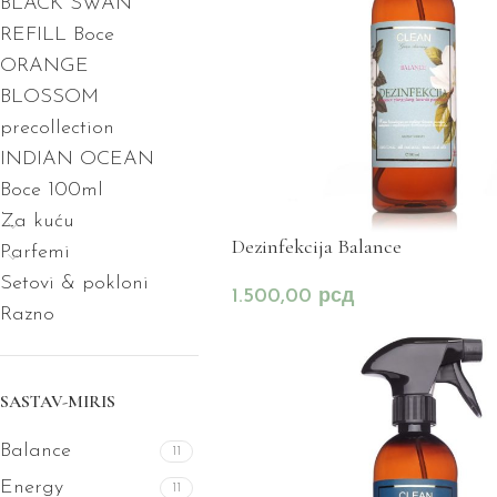
BLACK SWAN
REFILL Boce
ORANGE
BLOSSOM
precollection
INDIAN OCEAN
Boce 100ml
Za kuću
Dezinfekcija Balance
Parfemi
Setovi & pokloni
1.500,00
рсд
Razno
SASTAV-MIRIS
Balance
11
Energy
11