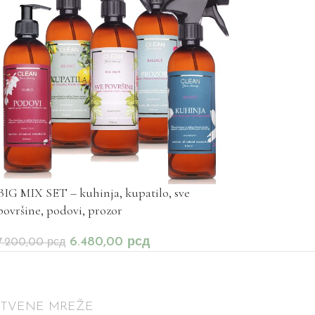
BIG MIX SET – kuhinja, kupatilo, sve
površine, podovi, prozor
6.480,00
рсд
7.200,00
рсд
ŠTVENE MREŽE