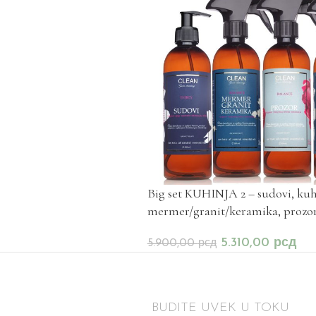
Big set KUHINJA 2 – sudovi, kuh
mermer/granit/keramika, prozo
5.310,00
рсд
5.900,00
рсд
BUDITE UVEK U TOKU