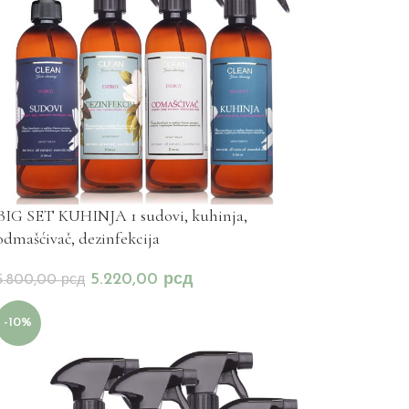
BIG SET KUHINJA 1 sudovi, kuhinja,
odmašćivač, dezinfekcija
5.220,00
рсд
5.800,00
рсд
-10%