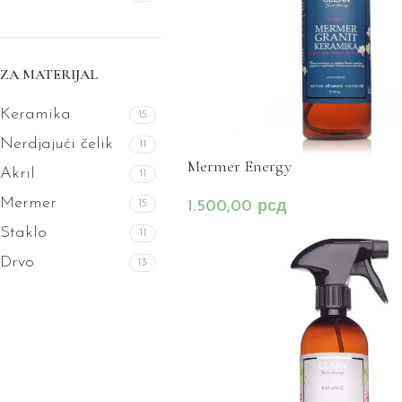
ZA MATERIJAL
Keramika
15
Nerdjajući čelik
11
Mermer Energy
Akril
11
Mermer
15
1.500,00
рсд
Staklo
11
Drvo
13