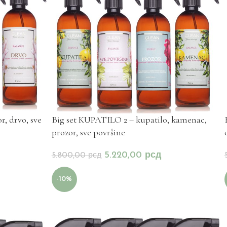
 drvo, sve
Big set KUPATILO 2 – kupatilo, kamenac,
prozor, sve površine
5.220,00
рсд
5.800,00
рсд
-10%