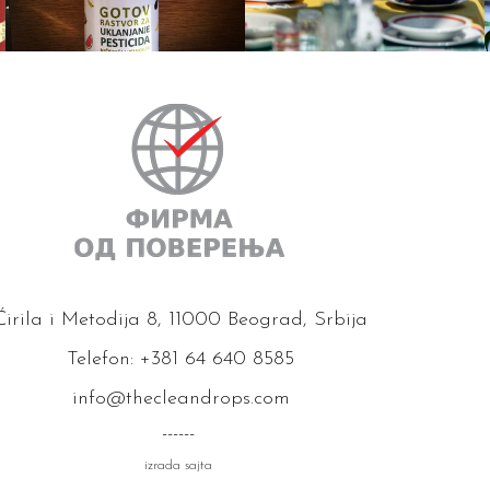
Ćirila i Metodija 8, 11000 Beograd, Srbija
Telefon: +381 64 640 8585
info@thecleandrops.com
------
izrada sajta