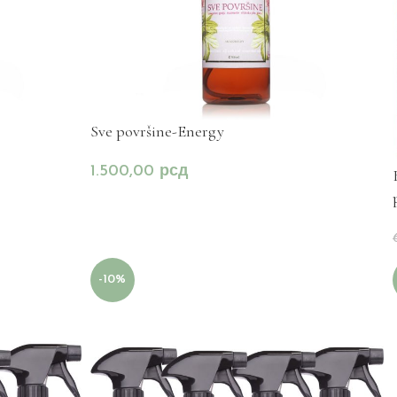
Sve površine-Energy
1.500,00
рсд
-10%