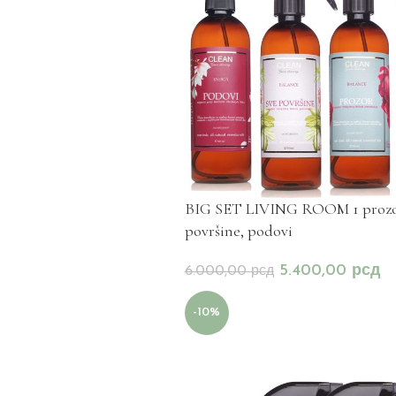
BIG SET LIVING ROOM 1 prozor,
površine, podovi
5.400,00
рсд
6.000,00
рсд
-10%