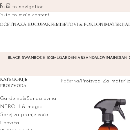
Skip to navigation
Skip to main content
POČETNA
ZA KUĆU
PARFEMI
SETOVI & POKLONI
MATERIJAL
BLACK SWAN
BOCE 100ML
GARDENIA&SANDALOVINA
INDIAN
KATEGORIJE
Početna
Proizvod Za materija
PROIZVODA
Gardenia&Sandalovina
NEROLI & magic
Sprej za pranje voća
i povrća